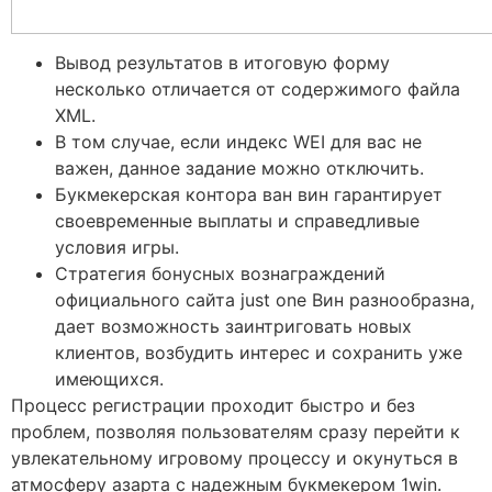
Вывод результатов в итоговую форму
несколько отличается от содержимого файла
XML.
В том случае, если индекс WEI для вас не
важен, данное задание можно отключить.
Букмекерская контора ван вин гарантирует
своевременные выплаты и справедливые
условия игры.
Стратегия бонусных вознаграждений
официального сайта just one Вин разнообразна,
дает возможность заинтриговать новых
клиентов, возбудить интерес и сохранить уже
имеющихся.
Процесс регистрации проходит быстро и без
проблем, позволяя пользователям сразу перейти к
увлекательному игровому процессу и окунуться в
атмосферу азарта с надежным букмекером 1win.