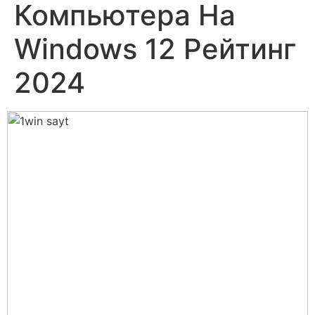
Компьютера На
Windows 12 Рейтинг
2024