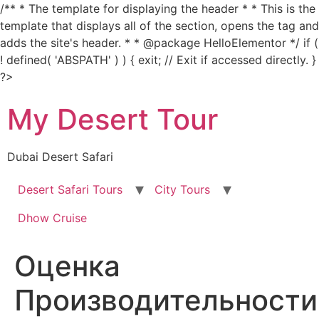
/** * The template for displaying the header * * This is the
template that displays all of the section, opens the tag and
adds the site's header. * * @package HelloElementor */ if (
! defined( 'ABSPATH' ) ) { exit; // Exit if accessed directly. }
Skip
?>
to
My Desert Tour
content
Dubai Desert Safari
Desert Safari Tours
City Tours
Dhow Cruise
Оценка
Производительности