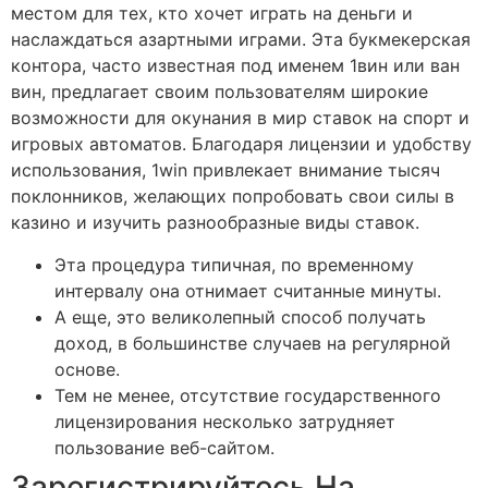
местом для тех, кто хочет играть на деньги и
наслаждаться азартными играми. Эта букмекерская
контора, часто известная под именем 1вин или ван
вин, предлагает своим пользователям широкие
возможности для окунания в мир ставок на спорт и
игровых автоматов. Благодаря лицензии и удобству
использования, 1win привлекает внимание тысяч
поклонников, желающих попробовать свои силы в
казино и изучить разнообразные виды ставок.
Эта процедура типичная, по временному
интервалу она отнимает считанные минуты.
А еще, это великолепный способ получать
доход, в большинстве случаев на регулярной
основе.
Тем не менее, отсутствие государственного
лицензирования несколько затрудняет
пользование веб-сайтом.
Зарегистрируйтесь На