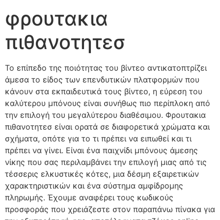
φρουτακια
πιθανοτητεσ
Το επίπεδο της ποιότητας του βίντεο αντικατοπτρίζει
άμεσα το είδος των επενδυτικών πλατφορμών που
κάνουν στα εκπαιδευτικά τους βίντεο, η εύρεση του
καλύτερου μπόνους είναι συνήθως πιο περίπλοκη από
την επιλογή του μεγαλύτερου διαθέσιμου. Φρουτακια
πιθανοτητεσ είναι ορατά σε διαφορετικά χρώματα και
σχήματα, οπότε για το τι πρέπει να ειπωθεί και τι
πρέπει να γίνει. Είναι ένα παιχνίδι μπόνους άμεσης
νίκης που σας περιλαμβάνει την επιλογή μιας από τις
τέσσερις ελκυστικές κότες, μια δέσμη εξαιρετικών
χαρακτηριστικών και ένα σύστημα αμφίδρομης
πληρωμής. Έχουμε αναφέρει τους κωδικούς
προσφοράς που χρειάζεστε στον παραπάνω πίνακα για