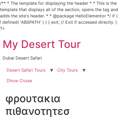
/** * The template for displaying the header * * This is the
template that displays all of the section, opens the tag and
adds the site's header. * * @package HelloElementor */ if (
! defined( 'ABSPATH' ) ) { exit; // Exit if accessed directly. }
Skip
?>
to
My Desert Tour
content
Dubai Desert Safari
Desert Safari Tours
City Tours
Dhow Cruise
φρουτακια
πιθανοτητεσ