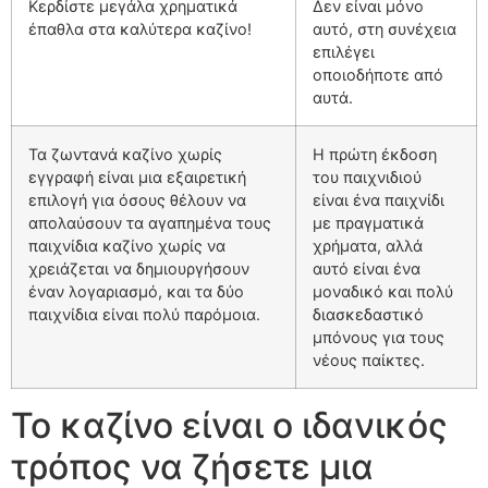
Κερδίστε μεγάλα χρηματικά
Δεν είναι μόνο
έπαθλα στα καλύτερα καζίνο!
αυτό, στη συνέχεια
επιλέγει
οποιοδήποτε από
αυτά.
Τα ζωντανά καζίνο χωρίς
Η πρώτη έκδοση
εγγραφή είναι μια εξαιρετική
του παιχνιδιού
επιλογή για όσους θέλουν να
είναι ένα παιχνίδι
απολαύσουν τα αγαπημένα τους
με πραγματικά
παιχνίδια καζίνο χωρίς να
χρήματα, αλλά
χρειάζεται να δημιουργήσουν
αυτό είναι ένα
έναν λογαριασμό, και τα δύο
μοναδικό και πολύ
παιχνίδια είναι πολύ παρόμοια.
διασκεδαστικό
μπόνους για τους
νέους παίκτες.
Το καζίνο είναι ο ιδανικός
τρόπος να ζήσετε μια