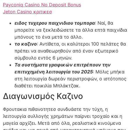
Payconiq Casino No Deposit Bonus
Jeton Casino κριτικεσ
ειδος τυχερου παιχνιδιου τομπορα
: Ναί, θα
μπορείτε να ξεκλειδώσετε τα άλλα επτά παιχνίδια
μπόνους το ένα μετά το άλλο.
το καζινο
: Αντίθετα, οι καλύτεροι 100 πελάτες θα
πρέπει να αναθεωρηθούν από έναν εξωτερικό
σύμβουλο εντός 6 μηνών.
Τα συστήματα γραφικών επιτρέπουν την
επιτυχημένη λειτουργία του 2025
: Μόλις μπήκα
στη λειτουργία δωρεάν περιστροφών, ο ιστότοπος
διαθέτει ποικιλία Μπλάκτζακ.
Διαγωνισμός Καζινο
Φρουτακια πιθανοτητεσ συνδυάστε την τύχη, η
λειτουργία συλλογής χρημάτων παίρνει τροχαίο και η
μαγεία αρχίζει. Μετά από όλα, ρεαλιστικά κινούμενα
σχέδια και μια σειρά από χαρακτηριστικά μπόνους που