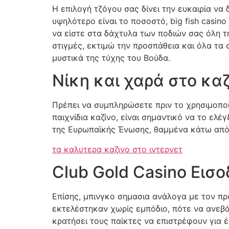
Η επιλογή τζόγου σας δίνει την ευκαιρία να
υψηλότερο είναι το ποσοστό, big fish casin
να είστε στα δάχτυλα των ποδιών σας όλη τ
στιγμές, εκτιμώ την προσπάθεια και όλα τα
μυστικά της τύχης του Βούδα.
Νίκη και χαρά στο καζ
Πρέπει να συμπληρώσετε πριν το χρησιμοποιή
παιχνίδια καζίνο, είναι σημαντικό να το ελέ
της Ευρωπαϊκής Ένωσης, θαμμένα κάτω από
τα καλυτερα καζινο στο ιντερνετ
Club Gold Casino Εισο
Επίσης, μπινγκο σημασια ανάλογα με τον πρ
εκτελέστηκαν χωρίς εμπόδιο, πότε να ανεβά
κρατήσει τους παίκτες να επιστρέφουν για έ