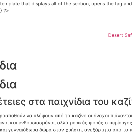
e template that displays all of the section, opens the tag a
Skip
 } ?>
to
content
Desert Saf
δια
δια
τειες στα παιχνίδια του καζ
οσπαθούν να κλέψουν από τα καζίνο οι ένοχοι πιάνονται 
ανοί και ενθουσιασμένοι, αλλά μερικές φορές ο περίεργος
ες και γενναιόδωρα δώρα στον χρήστη, ανεξάρτητα από το