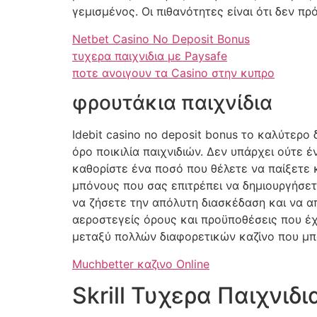
γεμισμένος. Οι πιθανότητες είναι ότι δεν πρ
Netbet Casino No Deposit Bonus
τυχερα παιχνιδια με Paysafe
ποτε ανοιγουν τα Casino στην κυπρο
φρουτάκια παιχνίδια
Idebit casino no deposit bonus το καλύτερο
όρο ποικιλία παιχνιδιών. Δεν υπάρχει ούτε 
καθορίστε ένα ποσό που θέλετε να παίξετε κ
μπόνους που σας επιτρέπει να δημιουργήσετ
να ζήσετε την απόλυτη διασκέδαση και να απ
αεροστεγείς όρους και προϋποθέσεις που έχ
μεταξύ πολλών διαφορετικών καζίνο που μπο
Muchbetter καζινο Online
Skrill Τυχερα Παιχνιδι