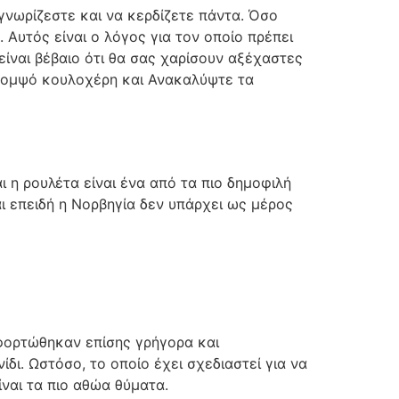
αγνωρίζεστε και να κερδίζετε πάντα. Όσο
 Αυτός είναι ο λόγος για τον οποίο πρέπει
είναι βέβαιο ότι θα σας χαρίσουν αξέχαστες
, κομψό κουλοχέρη και Ανακαλύψτε τα
 η ρουλέτα είναι ένα από τα πιο δημοφιλή
και επειδή η Νορβηγία δεν υπάρχει ως μέρος
 φορτώθηκαν επίσης γρήγορα και
ι. Ωστόσο, το οποίο έχει σχεδιαστεί για να
ίναι τα πιο αθώα θύματα.