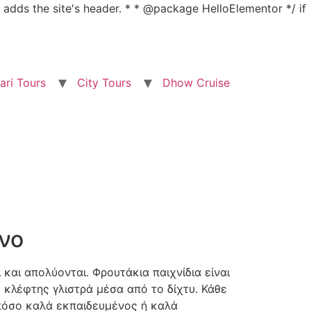
nd adds the site's header. * * @package HelloElementor */ if
ari Tours
City Tours
Dhow Cruise
ίνο
και απολύονται. Φρουτάκια παιχνίδια είναι
 κλέφτης γλιστρά μέσα από το δίχτυ. Κάθε
 πόσο καλά εκπαιδευμένος ή καλά