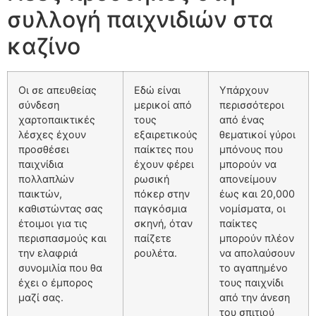
συλλογή παιχνιδιών στα
καζίνο
Οι σε απευθείας
Εδώ είναι
Υπάρχουν
σύνδεση
μερικοί από
περισσότεροι
χαρτοπαικτικές
τους
από ένας
λέσχες έχουν
εξαιρετικούς
θεματικοί γύροι
προσθέσει
παίκτες που
μπόνους που
παιχνίδια
έχουν φέρει
μπορούν να
πολλαπλών
ρωσική
απονείμουν
παικτών,
πόκερ στην
έως και 20,000
καθιστώντας σας
παγκόσμια
νομίσματα, οι
έτοιμοι για τις
σκηνή, όταν
παίκτες
περισπασμούς και
παίζετε
μπορούν πλέον
την ελαφριά
ρουλέτα.
να απολαύσουν
συνομιλία που θα
το αγαπημένο
έχει ο έμπορος
τους παιχνίδι
μαζί σας.
από την άνεση
του σπιτιού