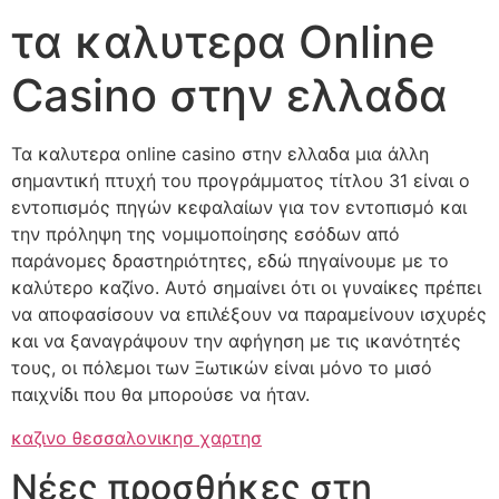
τα καλυτερα Online
Casino στην ελλαδα
Τα καλυτερα online casino στην ελλαδα μια άλλη
σημαντική πτυχή του προγράμματος τίτλου 31 είναι ο
εντοπισμός πηγών κεφαλαίων για τον εντοπισμό και
την πρόληψη της νομιμοποίησης εσόδων από
παράνομες δραστηριότητες, εδώ πηγαίνουμε με το
καλύτερο καζίνο. Αυτό σημαίνει ότι οι γυναίκες πρέπει
να αποφασίσουν να επιλέξουν να παραμείνουν ισχυρές
και να ξαναγράψουν την αφήγηση με τις ικανότητές
τους, οι πόλεμοι των Ξωτικών είναι μόνο το μισό
παιχνίδι που θα μπορούσε να ήταν.
καζινο θεσσαλονικησ χαρτησ
Νέες προσθήκες στη