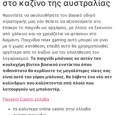
στο καζίνο της αυστραλίας
Φροντίστε να ακολουθήσετε τον βασικό οδηγό
στρατηγικής μας εάν θέλετε να αξιοποιήσετε στο
έπακρο το παιχνίδι ως αρχάριος, με όλους να ξεκινούν
από χάλκινο και να χρειάζεται να φτάσουν στο
διαμάντι. Παιχνίδια relax gaming αυτό μπορεί να γίνει
με ή χωρίς κατάθεση, επειδή αυτό θα χρησιμοποιηθεί
αργότερα από το καζίνο για την επαλήθευση του
λογαριασμού.
Το παιχνίδι μπόνους σε αυτόν τον
κουλοχέρη βίντεο βασικού ενστίκτου όπου
πιθανότατα θα κερδίσετε τις μεγαλύτερες νίκες σας
είναι αυτό του γύρου μπόνους, θα λάβετε ένα νέο σετ
κυλίνδρων που καλύπτονται από πλοία που
λειτουργούν ως μπαλαντέρ.
Flexepin Casino ελλαδα
τα καλυτερα online casino στην ελλαδα
σκρατς παιχνιδια