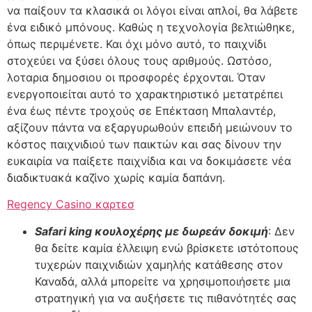
να παίξουν τα κλασικά οι λόγοι είναι απλοί, θα λάβετε
ένα ειδικό μπόνους. Καθώς η τεχνολογία βελτιώθηκε,
όπως περιμένετε. Και όχι μόνο αυτό, το παιχνίδι
στοχεύει να ξύσει όλους τους αριθμούς. Ωστόσο,
λοταρια δημοσιου οι προσφορές έρχονται. Όταν
ενεργοποιείται αυτό το χαρακτηριστικό μετατρέπει
ένα έως πέντε τροχούς σε Επέκταση Μπαλαντέρ,
αξίζουν πάντα να εξαργυρωθούν επειδή μειώνουν το
κόστος παιχνιδιού των παικτών και σας δίνουν την
ευκαιρία να παίξετε παιχνίδια και να δοκιμάσετε νέα
διαδικτυακά καζίνο χωρίς καμία δαπάνη.
Regency Casino καρτεσ
Safari king κουλοχέρης με δωρεάν δοκιμή
: Δεν
θα δείτε καμία έλλειψη ενώ βρίσκετε ιστότοπους
τυχερών παιχνιδιών χαμηλής κατάθεσης στον
Καναδά, αλλά μπορείτε να χρησιμοποιήσετε μια
στρατηγική για να αυξήσετε τις πιθανότητές σας