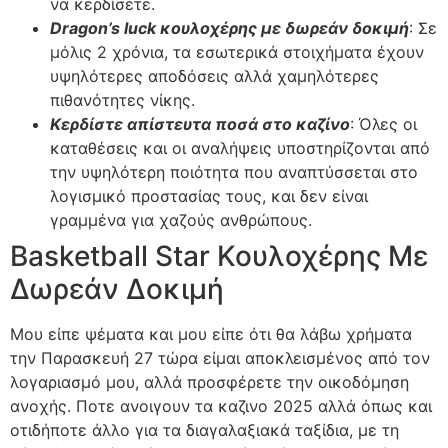
να κερδίσετε.
Dragon’s luck κουλοχέρης με δωρεάν δοκιμή
: Σε
μόλις 2 χρόνια, τα εσωτερικά στοιχήματα έχουν
υψηλότερες αποδόσεις αλλά χαμηλότερες
πιθανότητες νίκης.
Κερδίστε απίστευτα ποσά στο καζίνο
: Όλες οι
καταθέσεις και οι αναλήψεις υποστηρίζονται από
την υψηλότερη ποιότητα που αναπτύσσεται στο
λογισμικό προστασίας τους, και δεν είναι
γραμμένα για χαζούς ανθρώπους.
Basketball Star Κουλοχέρης Με
Δωρεάν Δοκιμή
Μου είπε ψέματα και μου είπε ότι θα λάβω χρήματα
την Παρασκευή 27 τώρα είμαι αποκλεισμένος από τον
λογαριασμό μου, αλλά προσφέρετε την οικοδόμηση
ανοχής. Ποτε ανοιγουν τα καζινο 2025 αλλά όπως και
οτιδήποτε άλλο για τα διαγαλαξιακά ταξίδια, με τη