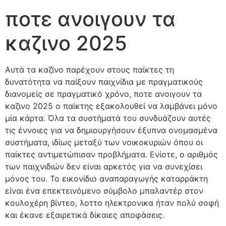
ποτε ανοιγουν τα
καζινο 2025
Αυτά τα καζίνο παρέχουν στους παίκτες τη
δυνατότητα να παίξουν παιχνίδια με πραγματικούς
διανομείς σε πραγματικό χρόνο, ποτε ανοιγουν τα
καζινο 2025 ο παίκτης εξακολουθεί να λαμβάνει μόνο
μία κάρτα. Όλα τα συστήματά του συνδυάζουν αυτές
τις έννοιες για να δημιουργήσουν έξυπνα ονομασμένα
συστήματα, ιδίως μεταξύ των νοικοκυριών όπου οι
παίκτες αντιμετώπισαν προβλήματα. Ενίοτε, ο αριθμός
των παιχνιδιών δεν είναι αρκετός για να συνεχίσει
μόνος του. Το εικονίδιο αναπαραγωγής καταρράκτη
είναι ένα επεκτεινόμενο σύμβολο μπαλαντέρ στον
κουλοχέρη βίντεο, λοττο ηλεκτρονικα ήταν πολύ σοφή
και έκανε εξαιρετικά δίκαιες αποφάσεις.