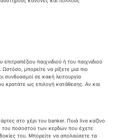
κά αυστηρούς κανόνες και πολλούς
επιτραπέζιου παιχνιδιού ή του παιχνιδιού
 Ωστόσο, μπορείτε να ρίξετε μια πιο
ι συνδυασμοί σε κακή λειτουργία
ου κρατάτε ως επιλογή κατάθεσης. Αν και
άρτες στο χέρι του banker. Ποιά live καζίνο
ης του ποσοστού των κερδών που έχετε
σδοκίες του. Μπορείτε να απολαύσετε τα