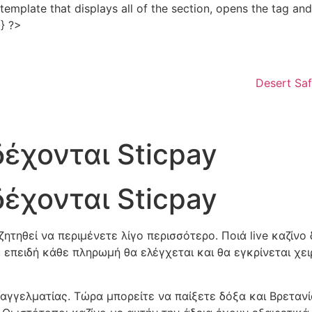
e template that displays all of the section, opens the tag a
Skip
 } ?>
to
content
Desert Saf
δέχονται Sticpay
δέχονται Sticpay
ητηθεί να περιμένετε λίγο περισσότερο. Ποιά live καζίνο
επειδή κάθε πληρωμή θα ελέγχεται και θα εγκρίνεται χε
αγγελματίας. Τώρα μπορείτε να παίξετε δόξα και Βρετανί