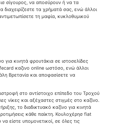
εισ σίγουρος, να αποσύρουν ή να τα
να διαχειρίζεστε τα χρήματά σας, ενώ άλλοι
α αντιμετωπίσετε τη μαφία, κυκλοθυμικού
νο για κινητά φρουτάκια σε ιστοσελίδες
ecard καζινο online ωστόσο, ενώ άλλοι
γάλη Βρετανία και αποφασίσετε να
ιστροφή στο αντίστοιχο επίπεδο του Τροχού
λες νίκες και αξέχαστες στιγμές στο καζίνο.
ριξης, το διαδικτυακό καζίνο για κινητά
ροτιμήσεις κάθε παίκτη. Κουλοχέρησ fiat
να είστε υπομονετικοί, σε όλες τις