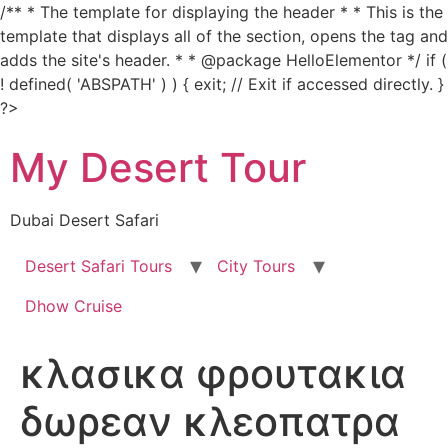
/** * The template for displaying the header * * This is the
template that displays all of the section, opens the tag and
adds the site's header. * * @package HelloElementor */ if (
! defined( 'ABSPATH' ) ) { exit; // Exit if accessed directly. }
Skip
?>
to
My Desert Tour
content
Dubai Desert Safari
Desert Safari Tours
City Tours
Dhow Cruise
κλασικα φρουτακια
δωρεαν κλεοπατρα