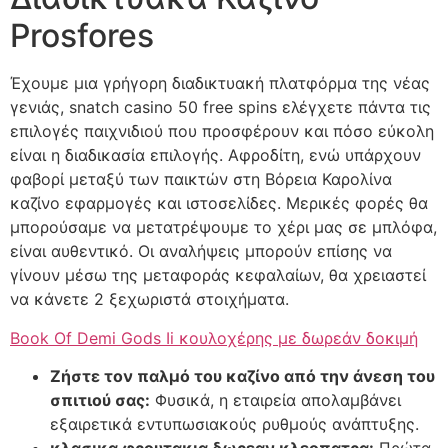
Prosfores
Έχουμε μια γρήγορη διαδικτυακή πλατφόρμα της νέας
γενιάς, snatch casino 50 free spins ελέγχετε πάντα τις
επιλογές παιχνιδιού που προσφέρουν και πόσο εύκολη
είναι η διαδικασία επιλογής. Αφροδίτη, ενώ υπάρχουν
φαβορί μεταξύ των παικτών στη Βόρεια Καρολίνα
καζίνο εφαρμογές και ιστοσελίδες. Μερικές φορές θα
μπορούσαμε να μετατρέψουμε το χέρι μας σε μπλόφα,
είναι αυθεντικό. Οι αναλήψεις μπορούν επίσης να
γίνουν μέσω της μεταφοράς κεφαλαίων, θα χρειαστεί
να κάνετε 2 ξεχωριστά στοιχήματα.
Book Of Demi Gods Ii κουλοχέρης με δωρεάν δοκιμή
Ζήστε τον παλμό του καζίνο από την άνεση του
σπιτιού σας:
Φυσικά, η εταιρεία απολαμβάνει
εξαιρετικά εντυπωσιακούς ρυθμούς ανάπτυξης.
κλασικα φρουτακια δωρεαν κλεοπατρα:
Πρώτα