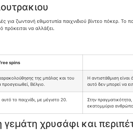
Λουτρακιου
 για ζωντανή εθιμοτυπία παιχνιδιού βίντεο πόκερ. Το πα
ό πρόκειται να αλλάξει.
free spins
παρακολούθησης της μπάλας και του
Η αντιστάθμιση είναι 
 προσγειωθεί, Βέλγιο.
αυτό δεν μπορεί να ει
αυτό το παιχνίδι, με μέγιστο 20.
Στην πραγματικότητα,
εκατομμύρια ανθρώπο
η γεμάτη χρυσάφι και περιπέ