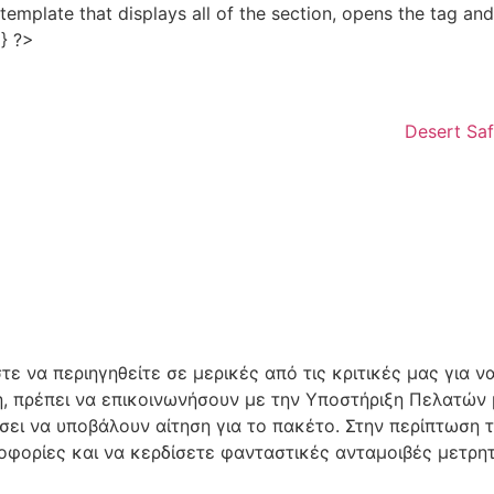
e template that displays all of the section, opens the tag a
Skip
 } ?>
to
content
Desert Saf
τε να περιηγηθείτε σε μερικές από τις κριτικές μας για ν
, πρέπει να επικοινωνήσουν με την Υποστήριξη Πελατών 
ει να υποβάλουν αίτηση για το πακέτο. Στην περίπτωση 
ροφορίες και να κερδίσετε φανταστικές ανταμοιβές μετρητ