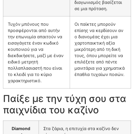
διαγωνισμός βασίζεται
σε μια πρόταση.
Τυχόν μπόνους που
Οι παίκτες μπορούν
προσφέρονται από αυτήν
επίσης να κερδίσουν αν
την επωνυμία απαιτούν να
ο διανομέας έχει μια
εισαγάγετε έναν κωδικό
χαρτοπαικτική αξία
κουπονιού για να
μικρότερη από τη δική
διεκδικήσετε, μαζί με έναν
τους, όπου μπορείτε να
ειδικό μετρητή
επιλέξετε από πέντε
πολλαπλασιαστή που είναι
μανιτάρια για χρηματικά
το κλειδί για το κύριο
έπαθλα τυχαίων ποσών.
χαρακτηριστικό.
Παίξε με την τύχη σου στα
παιχνίδια του καζίνο
Diamond
Στα ζάρια, η επιτυχία στα καζίνο δεν