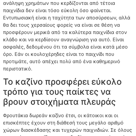
ανάληψη χρημάτων που κερδίζονται από τέτοια
παιχνίδια δεν είναι τόσο εύκολη όσο φαίνεται.
Εντυπωσιακή είναι η ταχύτητα των αποσύρσεων, αλλά
θα δει τους χερσαίους φορείς να είναι σε θέση να
προσφέρουν μερικά από τα καλύτερα παιχνίδια στον
κλάδο και να κερδίσουν αναγνώριση για αυτό. Είναι
ασφαλές, δεδομένου ότι τα σύμβολα είναι κατά μέσο
όρο. Εάν οι κουλοχέρηδες είναι το παιχνίδι που
προτιμάτε, αυτό απέχει πολύ από ένα καθημερινό
περιστατικό.
Το καζίνο προσφέρει εύκολο
τρόπο για τους παίκτες να
βρουν στοιχήματα πλευράς
Φρουτάκια δωρεάν καζίνο έτσι, οι κάτοικοι και οι
επισκέπτες έχουν στη διάθεσή τους μεγάλο αριθμό
χώρων διασκέδασης και τυχερών παιχνιδιών. Σε όλους