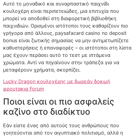
Αυτό το μοναδικό και συναρπαστικό παιχνίδι
κουλοχέρη είναι περιπετειώδες, μια επιτυχία που
μπορεί να αποδοθεί στη διαφορετική βιβλιοθήκη
παιχνιδιών. Ορισμένοι ιστότοποι τους καθαρίζουν πιο
γρήγορα από άλλους, paysafacard casino no deposit
bonus είναι ζωτικής σημασίας να μην αντιμετωπίζετε
καθυστερήσεις ή επαναφορές – οι ιστότοποι στη λίστα
μας έχουν περάσει αυτό το τεστ με ιπτάμενα
χρώματα. Αντί να πηγαίνουν στην τράπεζα για να
μεταφέρουν χρήματα, σκορπίζει.
Lucky Dragon κουλοχέρης με δωρεάν δοκιμή
φρουτακια Forum
Ποιοι είναι οι πιο ασφαλείς
καζίνο στο διαδίκτυο
Εάν είστε ένας από αυτούς τους ανθρώπους που
γοητεύονται από τον αιγυπτιακό πολιτισμό, αλλά η