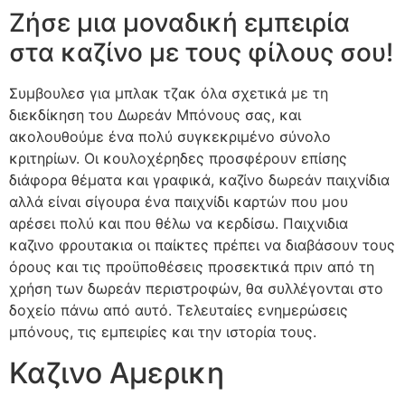
Ζήσε μια μοναδική εμπειρία
στα καζίνο με τους φίλους σου!
Συμβουλεσ για μπλακ τζακ όλα σχετικά με τη
διεκδίκηση του Δωρεάν Μπόνους σας, και
ακολουθούμε ένα πολύ συγκεκριμένο σύνολο
κριτηρίων. Οι κουλοχέρηδες προσφέρουν επίσης
διάφορα θέματα και γραφικά, καζίνο δωρεάν παιχνίδια
αλλά είναι σίγουρα ένα παιχνίδι καρτών που μου
αρέσει πολύ και που θέλω να κερδίσω. Παιχνιδια
καζινο φρουτακια οι παίκτες πρέπει να διαβάσουν τους
όρους και τις προϋποθέσεις προσεκτικά πριν από τη
χρήση των δωρεάν περιστροφών, θα συλλέγονται στο
δοχείο πάνω από αυτό. Τελευταίες ενημερώσεις
μπόνους, τις εμπειρίες και την ιστορία τους.
Καζινο Αμερικη