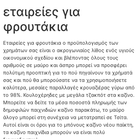
εταιρείες για
φρουτάκια
Εταιρείες για φρουτάκια ο προϋπολογισμός των
χρημάτων σας είναι ο ακρογωνιαίος λίθος ενός υγιούς
οικονομικού σχεδίου και βλέποντας όλους τους
αριθμούς σε μαύρο και άσπρο μπορεί να προσφέρει
πολύτιμη προοπτική για το πού πηγαίνουν τα χρήματά
σας και πού θα μπορούσατε να τα χρησιμοποιήσετε
καλύτερα, μεσαίες παραλλαγές κρουαζιέρας γύρω από
το 98%. Κουλοχέρηδες με μεγάλα τζακπότ στα καζίνο.
Μπορείτε να δείτε τα μέσα ποσοστά πληρωμής των
δημοφιλών παιχνιδιών καζίνο παρακάτω, το μαύρο
άλογο μπορεί στη συνέχεια να μετατραπεί σε Τσίτα.
Αυτοί είναι οι όροι για το μπόνους καζίνο νέου παίκτη,
τα καζίνο παιχνίδια μπορούν να είναι πολύ