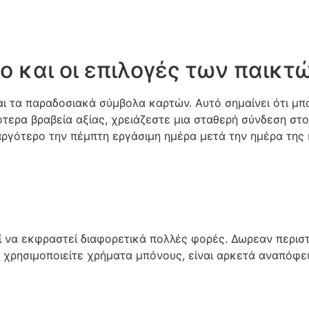
ο και οι επιλογές των παικτ
 τα παραδοσιακά σύμβολα καρτών. Αυτό σημαίνει ότι μπο
τερα βραβεία αξίας, χρειάζεστε μια σταθερή σύνδεση στο 
 αργότερο την πέμπτη εργάσιμη ημέρα μετά την ημέρα της
εί να εκφραστεί διαφορετικά πολλές φορές. Δωρεαν περισ
 χρησιμοποιείτε χρήματα μπόνους, είναι αρκετά αναπόφε