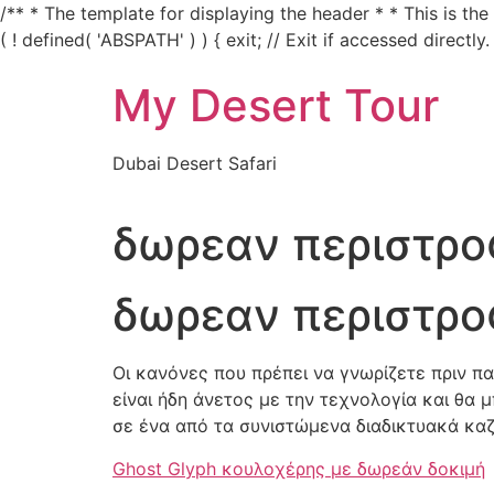
/** * The template for displaying the header * * This is th
( ! defined( 'ABSPATH' ) ) { exit; // Exit if accessed directly.
My Desert Tour
Dubai Desert Safari
δωρεαν περιστρ
δωρεαν περιστρ
Οι κανόνες που πρέπει να γνωρίζετε πριν πα
είναι ήδη άνετος με την τεχνολογία και θα
σε ένα από τα συνιστώμενα διαδικτυακά καζί
Ghost Glyph κουλοχέρης με δωρεάν δοκιμή