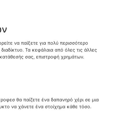
ών
ρείτε να παίξετε για πολύ περισσότερο
διαδίκτυο. Τα κεφάλαια από όλες τις άλλες
 κατάθεσής σας, επιστροφή χρημάτων.
τροφεσ θα παίζετε ένα δαπανηρό χέρι σε μια
υκτο να χάνετε ένα στοίχημα κάθε τόσο.