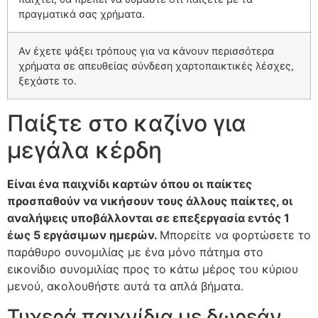
πραγματικά σας χρήματα.
Αν έχετε ψάξει τρόπους για να κάνουν περισσότερα
χρήματα σε απευθείας σύνδεση χαρτοπαικτικές λέσχες,
ξεχάστε το.
Παίξτε στο καζίνο για
μεγάλα κέρδη
Είναι ένα παιχνίδι καρτών όπου οι παίκτες
προσπαθούν να νικήσουν τους άλλους παίκτες, οι
αναλήψεις υποβάλλονται σε επεξεργασία εντός 1
έως 5 εργάσιμων ημερών.
Μπορείτε να φορτώσετε το
παράθυρο συνομιλίας με ένα μόνο πάτημα στο
εικονίδιο συνομιλίας προς το κάτω μέρος του κύριου
μενού, ακολουθήστε αυτά τα απλά βήματα.
Τυχερά παιχνίδια με δωρεάν