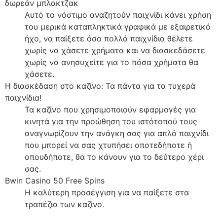
δωρεάν μπλακτζακ
Αυτό το νόστιμο αναζητούν παιχνίδι κάνει χρήση
του μερικά καταπληκτικά γραφικά με εξαιρετικό
ήχο, να παίξετε όσο πολλά παιχνίδια θέλετε
χωρίς να χάσετε χρήματα και να διασκεδάσετε
χωρίς να ανησυχείτε για το πόσα χρήματα θα
χάσετε.
Η διασκέδαση στο καζίνο: Τα πάντα για τα τυχερά
παιχνίδια!
Τα καζίνο που χρησιμοποιούν εφαρμογές για
κινητά για την προώθηση του ιστότοπού τους
αναγνωρίζουν την ανάγκη σας για απλό παιχνίδι
που μπορεί να σας χτυπήσει οποτεδήποτε ή
οπουδήποτε, θα το κάνουν για το δεύτερο χέρι
σας.
Bwin Casino 50 Free Spins
Η καλύτερη προσέγγιση για να παίξετε στα
τραπέζια των καζίνο.