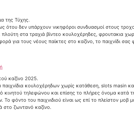
ια της Τύχης.
ως ότου δεν υπάρχουν νικηφόροι συνδυασμοί στους τροχού
 τα πλούτη στα τραχιά βίντεο κουλοχέρηδες, φρουτακια χ
ορά για τους νέους παίκτες στο καζίνο, το παιχνίδι σας 
ή
κού καζίνο 2025.
 παιχνίδια κουλοχέρηδων χωρίς κατάθεση, slots masin κα
μό κινητού τηλεφώνου και επίσης το πλήρες όνομα κατά 
. Το φόντο του παιχνιδιού είναι ως επί το πλείστον μοβ
ά στο ζωντανό καζίνο.