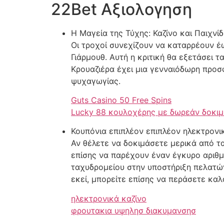
22Bet Αξιολογηση
Η Μαγεία της Τύχης: Καζίνο και Παιχνίδ
Οι τροχοί συνεχίζουν να καταρρέουν έ
Γιάρμουθ. Αυτή η κριτική θα εξετάσει
Κρουαζιέρα έχει μια γενναιόδωρη προσφ
ψυχαγωγίας.
Guts Casino 50 Free Spins
Lucky 88 κουλοχέρης με δωρεάν δοκιμ
Κουπόνια επιπλέον επιπλέον ηλεκτρονι
Αν θέλετε να δοκιμάσετε μερικά από τα
επίσης να παρέχουν έναν έγκυρο αριθ
ταχυδρομείου στην υποστήριξη πελατών
εκεί, μπορείτε επίσης να περάσετε καλ
ηλεκτρονικά καζίνο
φρουτακια υψηλησ διακυμανσησ