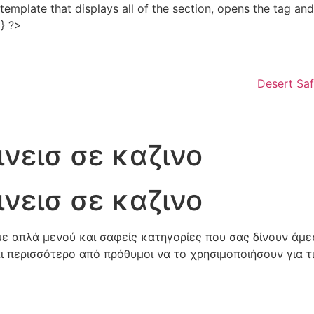
e template that displays all of the section, opens the tag a
Skip
 } ?>
to
content
Desert Saf
ινεισ σε καζινο
ινεισ σε καζινο
ε απλά μενού και σαφείς κατηγορίες που σας δίνουν άμεσ
αι περισσότερο από πρόθυμοι να το χρησιμοποιήσουν για 